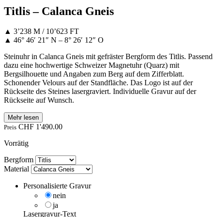
Titlis – Calanca Gneis
▲ 3’238 M / 10’623 FT
▲ 46° 46′ 21″ N – 8° 26′ 12″ O
Steinuhr in Calanca Gneis mit gefräster Bergform des Titlis. Passend
dazu eine hochwertige Schweizer Magnetuhr (Quarz) mit
Bergsilhouette und Angaben zum Berg auf dem Zifferblatt.
Schonender Velours auf der Standfläche. Das Logo ist auf der
Rückseite des Steines lasergraviert. Individuelle Gravur auf der
Rückseite auf Wunsch.
Mehr lesen
CHF
1'490.00
Preis
Vorrätig
Bergform
Material
Personalisierte Gravur
nein
ja
Lasergravur-Text