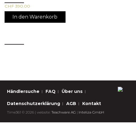
CHF
390.00
In den Warenkorb
Händlersuche
FAQ
Über uns
Datenschutzerklärung
AGB
Kontakt
Time361 © 2026 | website:
Teachware AG
|
Inteliza GmbH